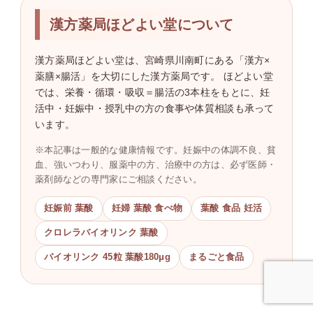
漢方薬局ほどよい堂について
漢方薬局ほどよい堂は、宮崎県川南町にある「漢方×
薬膳×腸活」を大切にした漢方薬局です。 ほどよい堂
では、栄養・循環・吸収＝腸活の3本柱をもとに、妊
活中・妊娠中・授乳中の方の食事や体質相談も承って
います。
※本記事は一般的な健康情報です。妊娠中の体調不良、貧
血、強いつわり、服薬中の方、治療中の方は、必ず医師・
薬剤師などの専門家にご相談ください。
妊娠前 葉酸
妊婦 葉酸 食べ物
葉酸 食品 妊活
クロレラバイオリンク 葉酸
バイオリンク 45粒 葉酸180μg
まるごと食品