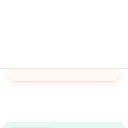
それが、これからの体をやさしく立て直す第一
歩になります。
無料で相談する
ほどよい堂ECサイトを見る
気になる方は、体質セルフチェック → LINE相談 → 必要に
応じて1包からお試し、の流れが始めやすいです。