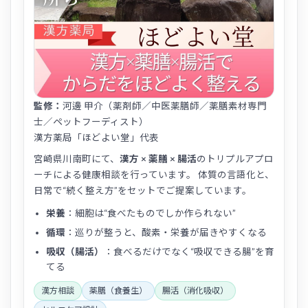
監修：
河邊 甲介（薬剤師／中医薬膳師／薬膳素材専門
士／ペットフーディスト）
漢方薬局「ほどよい堂」代表
宮崎県川南町にて、
漢方 × 薬膳 × 腸活
のトリプルアプロ
ーチによる健康相談を行っています。 体質の言語化と、
日常で“続く整え方”をセットでご提案しています。
栄養
：細胞は“食べたものでしか作られない”
循環
：巡りが整うと、酸素・栄養が届きやすくなる
吸収（腸活）
：食べるだけでなく“吸収できる腸”を育
てる
漢方相談
薬膳（食養生）
腸活（消化吸収）