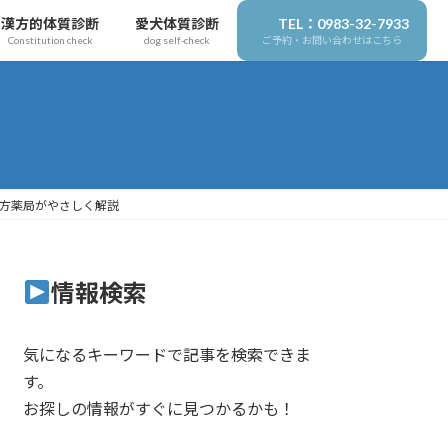
漢方的体質診断
愛犬体質診断
TEL：0983-32-7933
Constitution check
dog self-check
ご予約・お問い合わせはこちら
方薬局がやさしく解説
情報検索
気になるキーワードで記事を検索できま
す。
お探しの情報がすぐに見つかるかも！