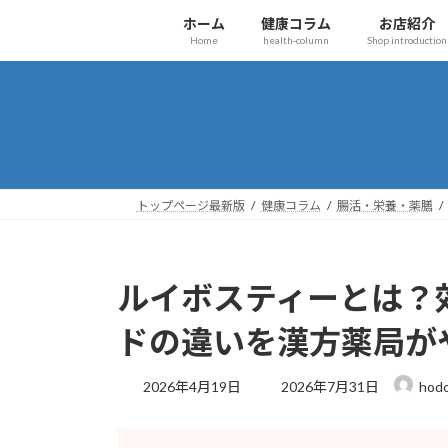
コ
ナ
ホーム
健康コラム
お店紹介
ン
ビ
Home
health-column
Shop introduction
テ
ゲ
ン
ー
ツ
シ
へ
ョ
ス
ン
キ
に
ッ
移
トップページ最新版
健康コラム
腸活・栄養・薬膳
プ
動
ルイボスティーとは？
ドの違いを漢方薬局が
最
2026年4月19日
2026年7月31日
hod
終
更
新