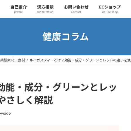
自己紹介
漢方相談
お問い合わせ
ECショップ
profile
consultation
Contact
online shop
健康コラム
薬膳素材・食材
ルイボスティーとは？効能・成分・グリーンとレッドの違いを漢
効能・成分・グリーンとレッ
やさしく解説
oyoido