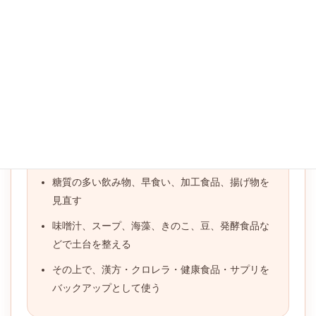
と食品
を取り入れる考え方があります。
クロレラには、たんぱく質、クロロフィル、ビタミ
ン・ミネラル、食物繊維などが含まれており、 食事
の土台を支える食材の一つとして考えやすい存在で
す。 ただし、
今の習慣を変えずにクロレラだけを足
しても、効率はよくありません。
大切なのは順番です
糖質の多い飲み物、早食い、加工食品、揚げ物を
見直す
味噌汁、スープ、海藻、きのこ、豆、発酵食品な
どで土台を整える
その上で、漢方・クロレラ・健康食品・サプリを
バックアップとして使う