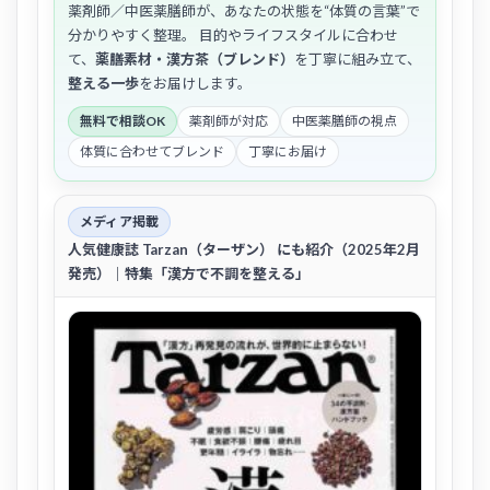
薬剤師／中医薬膳師が、あなたの状態を“体質の言葉”で
分かりやすく整理。 目的やライフスタイルに合わせ
て、
薬膳素材・漢方茶（ブレンド）
を丁寧に組み立て、
整える一歩
をお届けします。
無料で相談OK
薬剤師が対応
中医薬膳師の視点
体質に合わせてブレンド
丁寧にお届け
メディア掲載
人気健康誌
Tarzan（ターザン）
にも紹介（2025年2月
発売）｜特集「漢方で不調を整える」