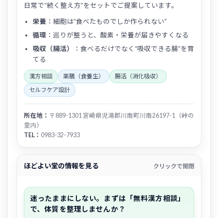
日常で“続く整え方”をセットでご提案しています。
栄養
：細胞は“食べたものでしか作られない”
循環
：巡りが整うと、酸素・栄養が届きやすくなる
吸収（腸活）
：食べるだけでなく“吸収できる腸”を育
てる
漢方相談
薬膳（食養生）
腸活（消化吸収）
セルフケア設計
所在地：
〒889-1301 宮崎県児湯郡川南町川南26197-1（峠の
里内）
TEL：
0983-32-7933
ほどよい堂の情報を見る
クリックで開閉
迷ったままにしない。まずは「無料漢方相談」
で、体質を整理しませんか？