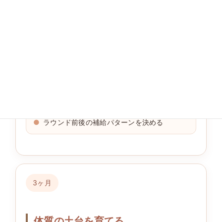
睡眠リズムを整える
海藻・きのこ・豆類を増やす
甘い飲み物を毎日から週数回へ減らす
ストレッチと軽い散歩を習慣化する
ラウンド前後の補給パターンを決める
3ヶ月
体質の土台を育てる