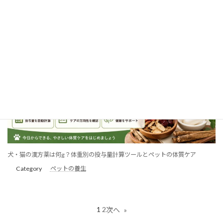
Category
ペットの養生
犬・猫の漢方薬は何g？体重別の投与量計算ツールとペットの体質ケア
Category
ペットの養生
1
2
次へ
»