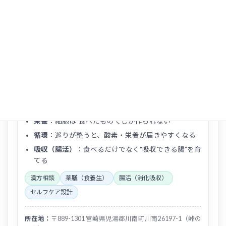
監修：
河邊 甲介（薬剤師／中医薬膳師／薬膳素材専門
士／ペットフーディスト）
漢方薬局「ほどよい堂」代表
宮崎県川南町にて、
漢方 × 薬膳 × 腸活
のトリプルアプロ
ーチによる健康相談を行っています。 体質の言語化と、
日常で“続く整え方”をセットでご提案しています。
栄養
：細胞は“食べたものでしか作られない”
循環
：巡りが整うと、酸素・栄養が届きやすくなる
吸収（腸活）
：食べるだけでなく“吸収できる腸”を育
てる
漢方相談
薬膳（食養生）
腸活（消化吸収）
セルフケア設計
所在地：
〒889-1301 宮崎県児湯郡川南町川南26197-1（峠の