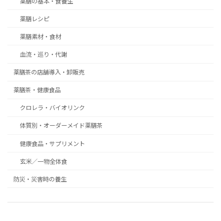
薬膳の基本・食養生
薬膳レシピ
薬膳素材・食材
血流・巡り・代謝
薬膳茶の店舗導入・卸販売
薬膳茶・健康食品
クロレラ・バイオリンク
体質別・オーダーメイド薬膳茶
健康食品・サプリメント
玄米／一物全体食
防災・災害時の養生