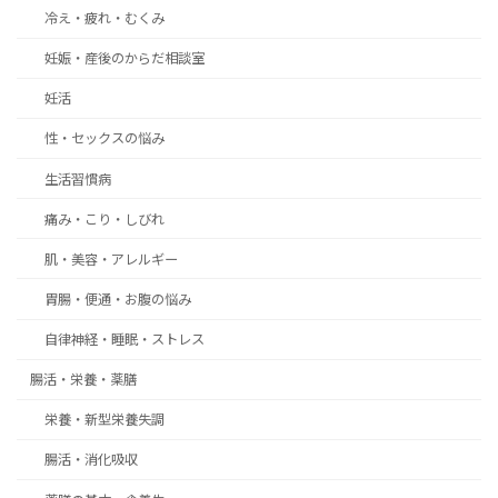
冷え・疲れ・むくみ
妊娠・産後のからだ相談室
妊活
性・セックスの悩み
生活習慣病
痛み・こり・しびれ
肌・美容・アレルギー
胃腸・便通・お腹の悩み
自律神経・睡眠・ストレス
腸活・栄養・薬膳
栄養・新型栄養失調
腸活・消化吸収