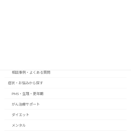
漢方薬の基礎知識
漢方薬の選び方・飲み方
法人・事業者向け
薬膳茶の卸・店舗導入
漢方相談・ほどよい堂
漢方相談・体質相談
相談事例・よくある質問
症状・お悩みから探す
PMS・生理・更年期
がん治療サポート
ダイエット
メンタル