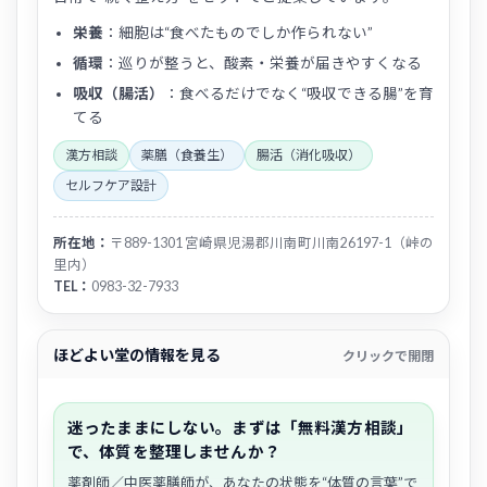
栄養
：細胞は“食べたものでしか作られない”
循環
：巡りが整うと、酸素・栄養が届きやすくなる
吸収（腸活）
：食べるだけでなく“吸収できる腸”を育
てる
漢方相談
薬膳（食養生）
腸活（消化吸収）
セルフケア設計
所在地：
〒889-1301 宮崎県児湯郡川南町川南26197-1（峠の
里内）
TEL：
0983-32-7933
ほどよい堂の情報を見る
クリックで開閉
迷ったままにしない。まずは「無料漢方相談」
で、体質を整理しませんか？
薬剤師／中医薬膳師が、あなたの状態を“体質の言葉”で