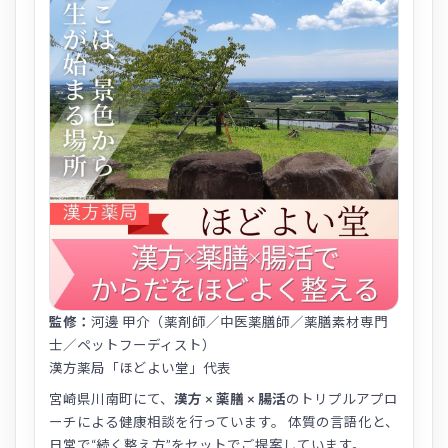
監修：
河邊 甲介（薬剤師／中医薬膳師／薬膳素材専門
士／ペットフーディスト）
漢方薬局「ほどよい堂」代表
宮崎県川南町にて、
漢方 × 薬膳 × 腸活
のトリプルアプロ
ーチによる健康相談を行っています。 体質の言語化と、
日常で“続く整え方”をセットでご提案しています。