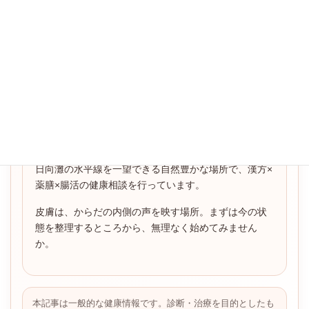
漢方的体質セルフチェック
漢方薬を1包から試す
漢方薬局ほどよい堂
宮崎県児湯郡川南町川南26197-1（峠の里内）
日向灘の水平線を一望できる自然豊かな場所で、漢方×
薬膳×腸活の健康相談を行っています。
皮膚は、からだの内側の声を映す場所。まずは今の状
態を整理するところから、無理なく始めてみません
か。
本記事は一般的な健康情報です。診断・治療を目的としたも