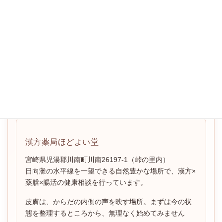
LINE無料漢方相談はこちら
LINEお友達登録はこちら
漢方的体質セルフチェック
漢方薬を1包から試す
漢方薬局ほどよい堂
宮崎県児湯郡川南町川南26197-1（峠の里内）
日向灘の水平線を一望できる自然豊かな場所で、漢方×
薬膳×腸活の健康相談を行っています。
皮膚は、からだの内側の声を映す場所。まずは今の状
態を整理するところから、無理なく始めてみません