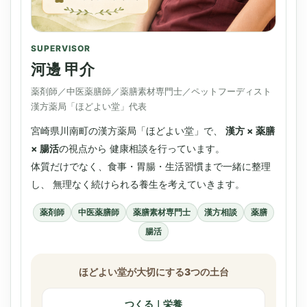
SUPERVISOR
河邊 甲介
薬剤師／中医薬膳師／薬膳素材専門士／ペットフーディスト
漢方薬局「ほどよい堂」代表
宮崎県川南町の漢方薬局「ほどよい堂」で、
漢方 × 薬膳
× 腸活
の視点から 健康相談を行っています。
体質だけでなく、食事・胃腸・生活習慣まで一緒に整理
し、 無理なく続けられる養生を考えていきます。
薬剤師
中医薬膳師
薬膳素材専門士
漢方相談
薬膳
腸活
ほどよい堂が大切にする3つの土台
つくる｜栄養