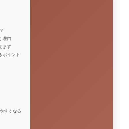
？
く理由
見ます
るポイント
やすくなる