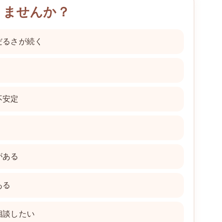
りませんか？
だるさが続く
不安定
がある
ある
相談したい