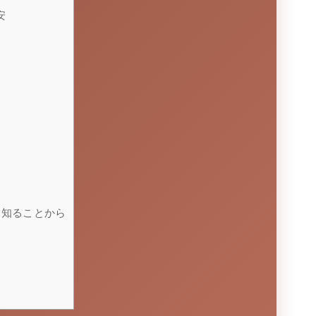
安
を知ることから