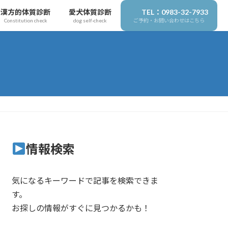
漢方的体質診断
愛犬体質診断
TEL：0983-32-7933
Constitution check
dog self-check
ご予約・お問い合わせはこちら
情報検索
気になるキーワードで記事を検索できま
す。
お探しの情報がすぐに見つかるかも！