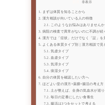
目次
[
非表示
]
1.
まずは体質を知ることから
2.
漢方相談が向いている人の特徴
2.1.
このようなお悩みはありませんか
3.
病院の検査で異常がないのに不調が続
4.
漢方では「症状」だけでなく「証」を
5.
よくある体質タイプ別｜漢方相談で見
5.1.
気虚タイプ
5.2.
血虚タイプ
5.3.
気滞タイプ
5.4.
痰湿タイプ
6.
自分の体質を確認したい方へ
7.
ほどよい堂の漢方×薬膳×腸活の考え方
7.1.
土が整えば、全身の気血水が巡り
7.2.
毎日の定番にしたい食養生
7.3.
腸活は3つをセットで考える