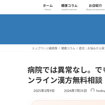
コ
ナ
ホーム
健康コラム
お店紹介
ン
ビ
Home
health-column
Shop introduction
テ
ゲ
ン
ー
ツ
シ
へ
ョ
ス
ン
キ
に
ッ
移
トップページ最新版
健康コラム
症状・お悩みから探
プ
動
病院では異常なし。で
ンライン漢方無料相談
最
2025年3月9日
2026年7月31日
hodoy
終
更
新