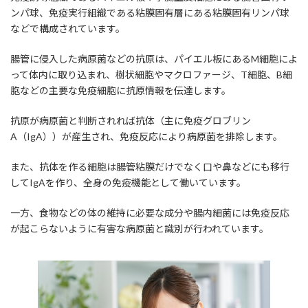
ンパ球、免疫実行組織である粘膜固有層にある粘膜固有リンパ球
などで構成されています。
腸管に侵入した病原菌などの抗原は、パイエル板にあるM細胞によ
って体内に取り込まれ、樹状細胞やマクロファージ、T細胞、B細
胞などの主要な免疫細胞に抗原情報を伝達します。
抗原が病原菌と判断されれば抗体（主に免疫グロブリン
A（IgA））が産生され、免疫反応により病原菌を排除します。
また、抗体を作る細胞は腸管粘膜だけでなく口や鼻などにも移行
してIgAを作り、全身の免疫機能として働いています。
一方、食物などの体の維持に必要な成分や腸内細菌には免疫反応
が起こらないように有害な病原菌と識別が行われています。