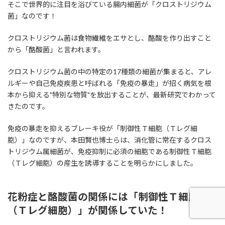
そこで世界的に注目を浴びている腸内細菌が「クロストリジウム
菌」なのです！
クロストリジウム菌は食物繊維をエサとし、酪酸を作り出すこと
から「酪酸菌」と言われます。
クロストリジウム菌の中の特定の17種類の細菌が集まると、アレ
ルギーや自己免疫疾患と呼ばれる「免疫の暴走」が招く病気を根
本から抑える"特別な物質"を放出することが、最新研究でわかって
きたのです。
免疫の暴走を抑えるブレーキ役が「制御性Ｔ細胞（Ｔレグ細
胞）」なのですが、本田賢也博士らは、消化管に常在するクロス
トリジウム属細菌が、免疫抑制に必須の細胞である制御性Ｔ細胞
（Ｔレグ細胞）の産生を誘導することを明らかにしました。
花粉症と酪酸菌の関係には「制御性Ｔ細胞
（Ｔレグ細胞）」が関係していた！