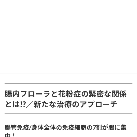
Q. 便秘にも下しやすい時にも使える？
Q. 食事でできる“酪酸サポート”は？
【免責】本ページは一般情報であり、治療や診断を目
的とするものではありません。持病がある方・妊娠授
乳中・服薬中の方は、購入前に医師・薬剤師へご相談
ください。
腸内フローラと花粉症の緊密な関係
とは⁉／新たな治療のアプローチ
腸管免疫/身体全体の免疫細胞の7割が腸に集
中！