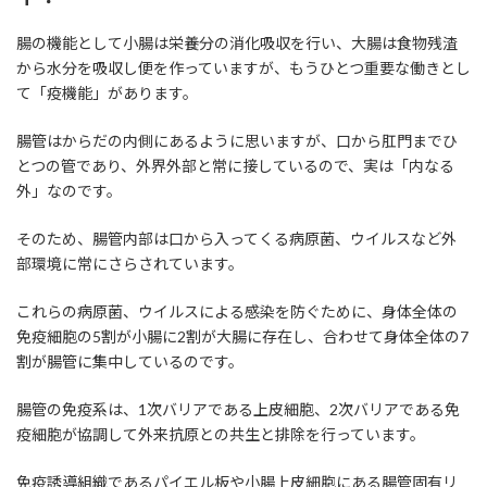
腸の機能として小腸は栄養分の消化吸収を行い、大腸は食物残渣
から水分を吸収し便を作っていますが、もうひとつ重要な働きとし
て「疫機能」があります。
腸管はからだの内側にあるように思いますが、口から肛門までひ
とつの管であり、外界外部と常に接しているので、実は「内なる
外」なのです。
そのため、腸管内部は口から入ってくる病原菌、ウイルスなど外
部環境に常にさらされています。
これらの病原菌、ウイルスによる感染を防ぐために、身体全体の
免疫細胞の5割が小腸に2割が大腸に存在し、合わせて身体全体の7
割が腸管に集中しているのです。
腸管の免疫系は、1次バリアである上皮細胞、2次バリアである免
疫細胞が協調して外来抗原との共生と排除を行っています。
免疫誘導組織であるパイエル板や小腸上皮細胞にある腸管固有リ