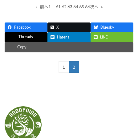
1
…
61
62
63
64
65
66
«
前へ
次へ
»
Facebook
X
Bluesky
Threads
Hatena
LINE
Copy
1
2