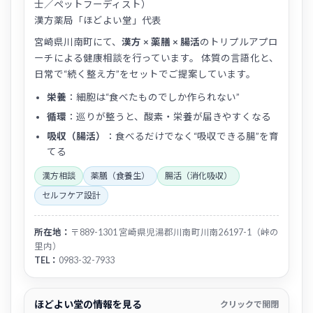
士／ペットフーディスト）
漢方薬局「ほどよい堂」代表
宮崎県川南町にて、
漢方 × 薬膳 × 腸活
のトリプルアプロ
ーチによる健康相談を行っています。 体質の言語化と、
日常で“続く整え方”をセットでご提案しています。
栄養
：細胞は“食べたものでしか作られない”
循環
：巡りが整うと、酸素・栄養が届きやすくなる
吸収（腸活）
：食べるだけでなく“吸収できる腸”を育
てる
漢方相談
薬膳（食養生）
腸活（消化吸収）
セルフケア設計
所在地：
〒889-1301 宮崎県児湯郡川南町川南26197-1（峠の
里内）
TEL：
0983-32-7933
ほどよい堂の情報を見る
クリックで開閉