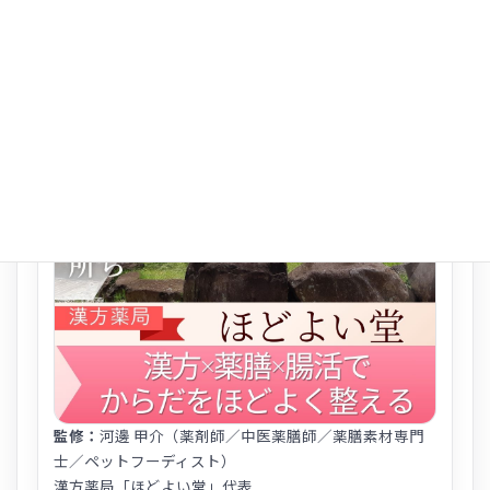
監修者情報
監修：
河邊 甲介（薬剤師／中医薬膳師／薬膳素材専門
士／ペットフーディスト）
漢方薬局「ほどよい堂」代表