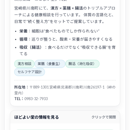
宮崎県川南町にて、
漢方 × 薬膳 × 腸活
のトリプルアプロ
ーチによる健康相談を行っています。 体質の言語化と、
日常で“続く整え方”をセットでご提案しています。
栄養
：細胞は“食べたものでしか作られない”
循環
：巡りが整うと、酸素・栄養が届きやすくなる
吸収（腸活）
：食べるだけでなく“吸収できる腸”を育
てる
漢方相談
薬膳（食養生）
腸活（消化吸収）
セルフケア設計
所在地：
〒889-1301 宮崎県児湯郡川南町川南26197-1（峠の
里内）
TEL：
0983-32-7933
ほどよい堂の情報を見る
クリックで開閉