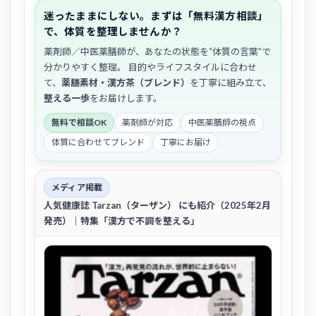
迷ったままにしない。まずは「無料漢方相談」
で、体質を整理しませんか？
薬剤師／中医薬膳師が、あなたの状態を“体質の言葉”で
分かりやすく整理。 目的やライフスタイルに合わせ
て、
薬膳素材・漢方茶（ブレンド）
を丁寧に組み立て、
整える一歩
をお届けします。
無料で相談OK
薬剤師が対応
中医薬膳師の視点
体質に合わせてブレンド
丁寧にお届け
メディア掲載
人気健康誌
Tarzan（ターザン）
にも紹介（2025年2月
発売）｜特集「漢方で不調を整える」