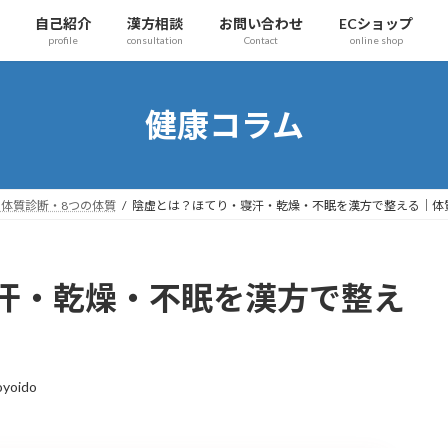
自己紹介
漢方相談
お問い合わせ
ECショップ
profile
consultation
Contact
online shop
健康コラム
体質診断・8つの体質
陰虚とは？ほてり・寝汗・乾燥・不眠を漢方で整える｜体
汗・乾燥・不眠を漢方で整え
oyoido