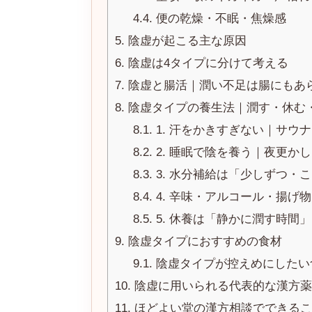
4.4.
便の乾燥・不眠・焦燥感
5.
陰虚が起こる主な原因
6.
陰虚は4タイプに分けて考える
7.
陰虚と腸活｜潤い不足は腸にもあ
8.
陰虚タイプの養生法｜潤す・休む
8.1.
1. 汗をかきすぎない｜サウ
8.2.
2. 睡眠で陰を養う｜夜更か
8.3.
3. 水分補給は「少しずつ・
8.4.
4. 辛味・アルコール・揚げ
8.5.
5. 休養は「静かに潤す時間
9.
陰虚タイプにおすすめの食材
9.1.
陰虚タイプが控えめにしたい
10.
陰虚に用いられる代表的な漢方薬
11.
ほどよい堂の漢方相談でできるこ