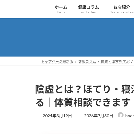
コ
ナ
ホーム
健康コラム
お店紹介
ン
ビ
Home
health-column
Shop introduction
テ
ゲ
ン
ー
ツ
シ
へ
ョ
ス
ン
キ
に
ッ
移
トップページ最新版
健康コラム
体質・漢方を学ぶ
プ
動
陰虚とは？ほてり・寝
る｜体質相談できます
最
2024年3月19日
2026年7月30日
hod
終
更
新