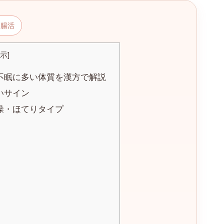
・腸活
示
]
不眠に多い体質を漢方で解説
いサイン
燥・ほてりタイプ