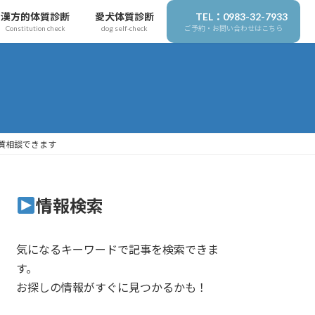
漢方的体質診断
愛犬体質診断
TEL：0983-32-7933
Constitution check
dog self-check
ご予約・お問い合わせはこちら
質相談できます
情報検索
気になるキーワードで記事を検索できま
す。
お探しの情報がすぐに見つかるかも！