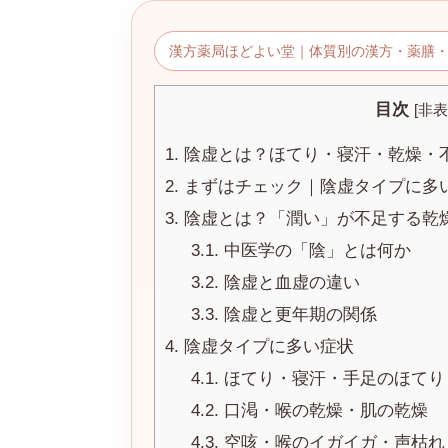
日
時
漢方薬局ほどよい堂｜体質別の漢方・薬膳
:
目次
[
非表
1.
陰虚とは？ほてり・寝汗・乾燥・
2.
まずはチェック｜陰虚タイプに多
3.
陰虚とは？「潤い」が不足する乾
3.1.
中医学の「陰」とは何か
3.2.
陰虚と血虚の違い
3.3.
陰虚と更年期の関係
4.
陰虚タイプに多い症状
4.1.
ほてり・寝汗・手足のほてり
4.2.
口渇・喉の乾燥・肌の乾燥
4.3.
空咳・喉のイガイガ・声枯れ