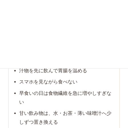
腸活というと乳酸菌や食物繊維に目が向きます
が、実は
よく噛むこと
も大切です。よく噛むこと
で唾液が出て、胃腸が消化の準備をしやすくなり
ます。
最初の一口だけ30回噛む
汁物を先に飲んで胃腸を温める
スマホを見ながら食べない
早食いの日は食物繊維を急に増やしすぎな
い
甘い飲み物は、水・お茶・薄い味噌汁へ少
しずつ置き換える