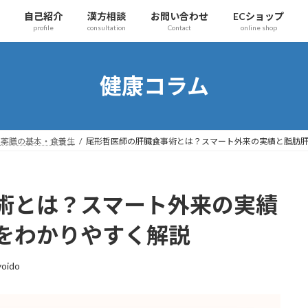
自己紹介
漢方相談
お問い合わせ
ECショップ
profile
consultation
Contact
online shop
健康コラム
薬膳の基本・食養生
尾形哲医師の肝臓食事術とは？スマート外来の実績と脂肪
術とは？スマート外来の実績
をわかりやすく解説
oido