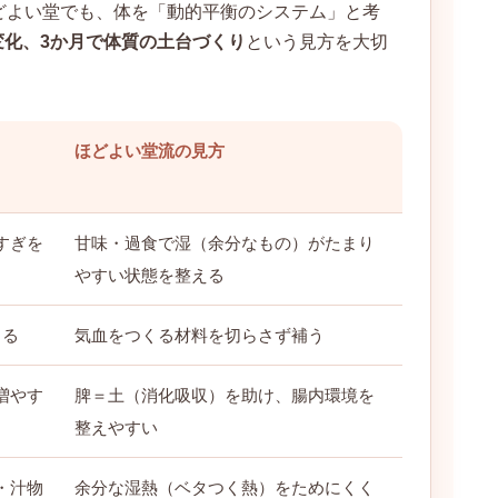
どよい堂でも、体を「動的平衡のシステム」と考
変化、3か月で体質の土台づくり
という見方を大切
ほどよい堂流の見方
すぎを
甘味・過食で湿（余分なもの）がたまり
やすい状態を整える
とる
気血をつくる材料を切らさず補う
増やす
脾＝土（消化吸収）を助け、腸内環境を
整えやすい
・汁物
余分な湿熱（ベタつく熱）をためにくく