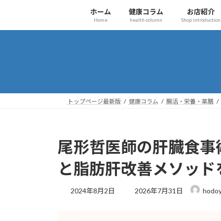
コ
ナ
ホーム
健康コラム
お店紹介
ン
ビ
Home
health-column
Shop introduction
テ
ゲ
ン
ー
ツ
シ
へ
ョ
ス
ン
キ
に
ッ
移
トップページ最新版
健康コラム
腸活・栄養・薬膳
プ
動
尾形哲医師の肝臓食事
と脂肪肝改善メソッド
最
2024年8月2日
2026年7月31日
hodoy
終
更
新