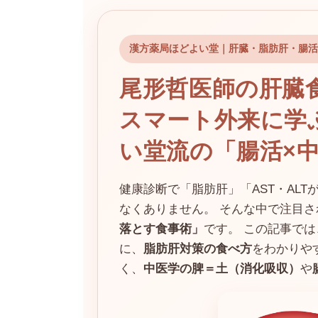
日
時
:
漢方薬局ほどよい堂｜肝臓・脂肪肝・腸活
尾形哲医師の肝臓
スマート外来に学
い堂流の「腸活×
健康診断で「脂肪肝」「AST・AL
なくありません。 そんな中で注目
落とす食事術」
です。 この記事で
に、
脂肪肝対策の食べ方
をわかりや
く、
中医学の脾＝土（消化吸収）
や