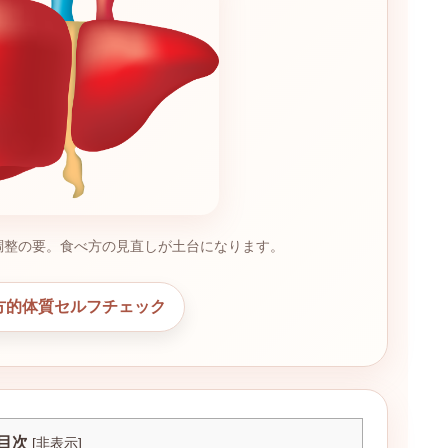
調整の要。食べ方の見直しが土台になります。
方的体質セルフチェック
目次
[
非表示
]