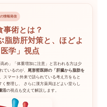
の情報発信
食事術とは？
ぶ脂肪肝対策と、ほどよ
中医学」視点
Tが高め」「体重増加に注意」と言われる方は少
されているのが、
尾形哲医師の「肝臓から脂肪を
は、スマート外来で語られている考え方をもと
すく整理し、 さらに漢方薬局ほどよい堂らし
腸活
の視点も交えて解説します。