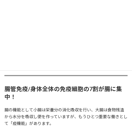
【免責】本ページは一般情報であり、治療や診断を目
的とするものではありません。持病がある方・妊娠授
乳中・服薬中の方は、購入前に医師・薬剤師へご相談
ください。
腸内フローラと花粉症の緊密な関係
とは⁉／新たな治療のアプローチ
腸管免疫/身体全体の免疫細胞の7割が腸に集
中！
腸の機能として小腸は栄養分の消化吸収を行い、大腸は食物残渣
から水分を吸収し便を作っていますが、もうひとつ重要な働きとし
て「疫機能」があります。