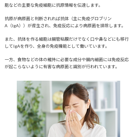
胞などの主要な免疫細胞に抗原情報を伝達します。
抗原が病原菌と判断されれば抗体（主に免疫グロブリン
A（IgA））が産生され、免疫反応により病原菌を排除します。
また、抗体を作る細胞は腸管粘膜だけでなく口や鼻などにも移行
してIgAを作り、全身の免疫機能として働いています。
一方、食物などの体の維持に必要な成分や腸内細菌には免疫反応
が起こらないように有害な病原菌と識別が行われています。