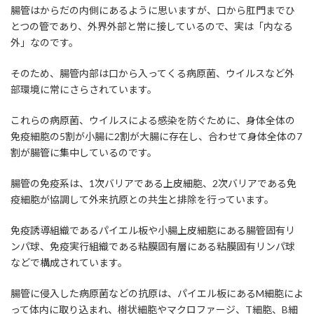
腸管はからだの内側にあるように思いますが、口から肛門までひ
とつの管であり、外界外部と常に接しているので、実は「内なる
外」なのです。
そのため、腸管内部は口から入ってくる病原菌、ウイルスなど外
部環境に常にさらされています。
これらの病原菌、ウイルスによる感染を防ぐために、身体全体の
免疫細胞の5割が小腸に2割が大腸に存在し、合わせて身体全体の7
割が腸管に集中しているのです。
腸管の免疫系は、1次バリアである上皮細胞、2次バリアである免
疫細胞が協調して外来抗原との共生と排除を行っています。
免疫誘導組織であるパイエル板や小腸上皮細胞にある腸管固有リ
ンパ球、免疫実行組織である粘膜固有層にある粘膜固有リンパ球
などで構成されています。
腸管に侵入した病原菌などの抗原は、パイエル板にあるM細胞によ
って体内に取り込まれ、樹状細胞やマクロファージ、T細胞、B細