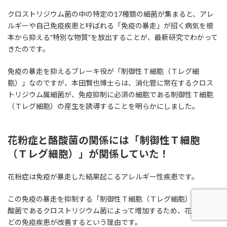
クロストリジウム菌の中の特定の17種類の細菌が集まると、アレ
ルギーや自己免疫疾患と呼ばれる「免疫の暴走」が招く病気を根
本から抑える"特別な物質"を放出することが、最新研究でわかって
きたのです。
免疫の暴走を抑えるブレーキ役が「制御性Ｔ細胞（Ｔレグ細
胞）」なのですが、本田賢也博士らは、消化管に常在するクロス
トリジウム属細菌が、免疫抑制に必須の細胞である制御性Ｔ細胞
（Ｔレグ細胞）の産生を誘導することを明らかにしました。
花粉症と酪酸菌の関係には「制御性Ｔ細胞
（Ｔレグ細胞）」が関係していた！
花粉症は免疫が暴走した結果起こるアレルギー性疾患です。
この免疫の暴走を抑制する「制御性Ｔ細胞（Ｔレグ細胞）」が酪
酸菌であるクロストリジウム菌によって増加するため、花粉症な
どの免疫疾患が改善するという理由です。