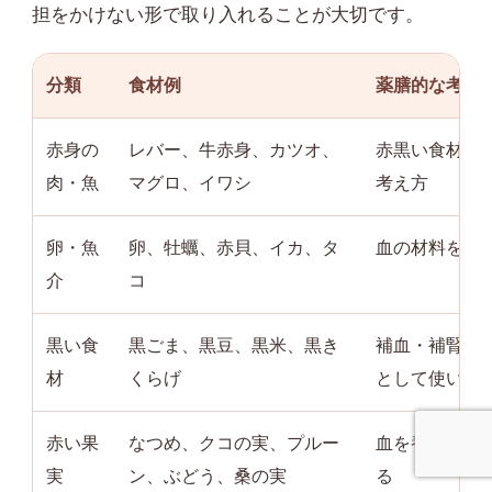
担をかけない形で取り入れることが大切です。
分類
食材例
薬膳的な考え
赤身の
レバー、牛赤身、カツオ、
赤黒い食材は
肉・魚
マグロ、イワシ
考え方
卵・魚
卵、牡蠣、赤貝、イカ、タ
血の材料を補
介
コ
黒い食
黒ごま、黒豆、黒米、黒き
補血・補腎の
材
くらげ
として使いや
赤い果
なつめ、クコの実、プルー
血を養い、心
実
ン、ぶどう、桑の実
る