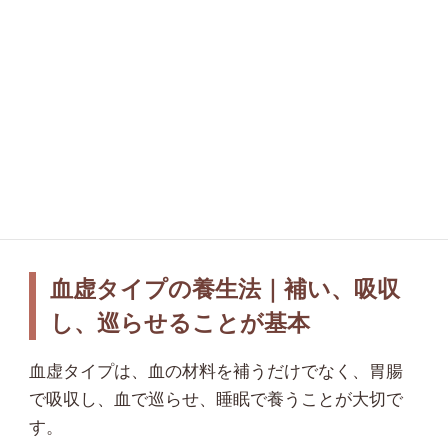
現代の腸活でいえば、腸内環境、消化吸収、腸粘
膜のバリア、食物繊維、発酵食品、睡眠、ストレ
スなどが関係します。 ほどよい堂では、血虚タイ
プの方に対して、血を補う食材や漢方だけでな
く、吸収できる腸を育てることも大切にしていま
す。
血虚タイプの養生法｜補い、吸収
し、巡らせることが基本
血虚タイプは、血の材料を補うだけでなく、胃腸
で吸収し、血で巡らせ、睡眠で養うことが大切で
す。