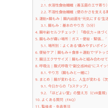
2.1.
水溶性食物繊維（善玉菌のエサ寄り
2.2.
不溶性食物繊維（便のかさを支える
3.
運動×腸もみ｜腸内細菌を“元気にする”生
3.1.
腸もみ：基本のやり方（5分）
4.
腸年齢セルフチェック｜「吸収力＝体づく
5.
腸もみが痛い場所｜ガス・便秘・緊張…「
5.1.
場所別：よくある“痛みやすいポイン
6.
便秘ケア｜腸もみ＋食事＋運動で“デトック
7.
腸活エクササイズ｜腸もみと組み合わせて“
8.
呼吸法｜腹式呼吸で“副交感神経”にスイッ
8.1.
やり方（腸もみと一緒に）
9.
まとめ｜腸が変わると、人生が変わる（次
9.1.
今日からの「3ステップ」
9.2.
「ほどよい堂」の整え方（CVR重視
10.
よくある質問（FAQ）
11.
監修者・免責事項