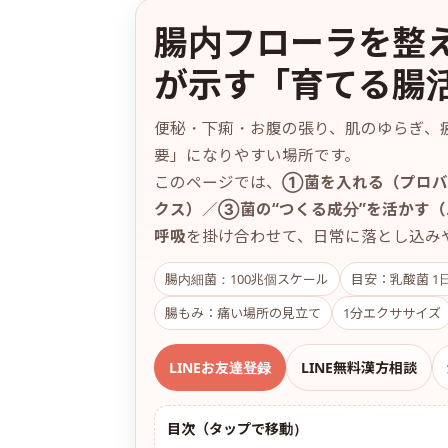
日
腸内フローラを整
時
:
が示す「育てる腸
便秘・下痢・お腹の張り、肌のゆらぎ、
要」になりやすい場所です。
このページでは、
①菌を入れる（プロバ
クス）
／
③菌の“つくる成分”を活かす
呼吸
を掛け合わせて、日常に落とし込み
腸内細菌：100兆個スケール
目安：乳酸菌 1
腸もみ：痛い場所の見立て
1分エクササイズ
LINEお友達登録
LINE無料漢方相談
目次（タップで移動）