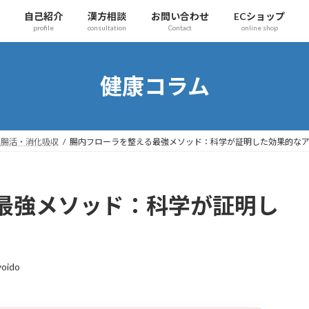
自己紹介
漢方相談
お問い合わせ
ECショップ
profile
consultation
Contact
online shop
健康コラム
腸活・消化吸収
腸内フローラを整える最強メソッド：科学が証明した効果的な
最強メソッド：科学が証明し
oido