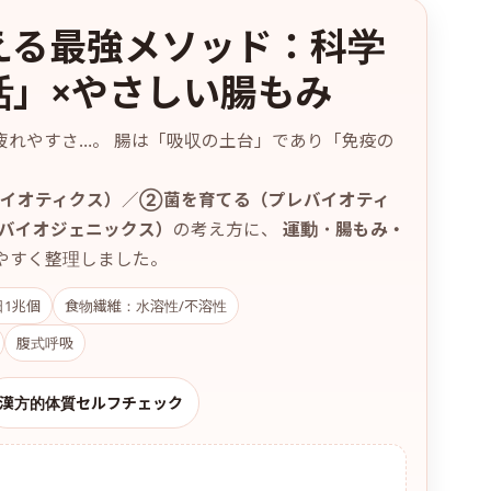
える最強メソッド：科学
活」×やさしい腸もみ
疲れやすさ…。 腸は「吸収の土台」であり「免疫の
イオティクス）
／
②菌を育てる（プレバイオティ
（バイオジェニックス）
の考え方に、
運動・腸もみ・
やすく整理しました。
日1兆個
食物繊維：水溶性/不溶性
腹式呼吸
漢方的体質セルフチェック