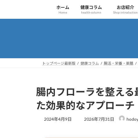
コ
ナ
ホーム
健康コラム
お店紹介
ン
ビ
Home
health-column
Shop introduction
テ
ゲ
ン
ー
ツ
シ
へ
ョ
ス
ン
キ
に
ッ
移
トップページ最新版
健康コラム
腸活・栄養・薬膳
プ
動
腸内フローラを整える
た効果的なアプローチ
最
2024年4月9日
2026年7月31日
hodoy
終
更
新