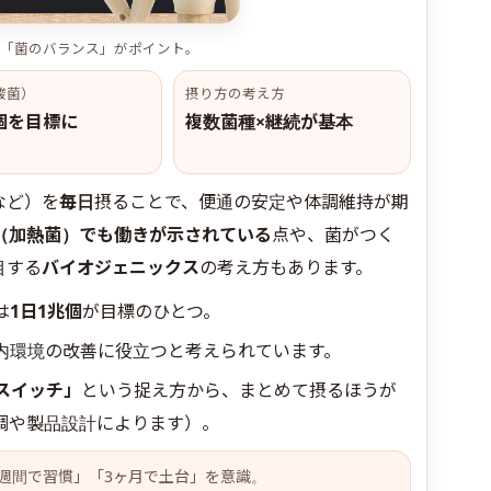
「菌のバランス」がポイント。
酸菌）
摂り方の考え方
個を目標に
複数菌種×継続が基本
など）を
毎日
摂ることで、便通の安定や体調維持が期
（加熱菌）でも働きが示されている
点や、菌がつく
目する
バイオジェニックス
の考え方もあります。
は
1日1兆個
が目標のひとつ。
内環境の改善に役立つと考えられています。
スイッチ」
という捉え方から、まとめて摂るほうが
調や製品設計によります）。
3週間で習慣」「3ヶ月で土台」を意識。