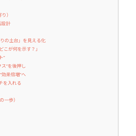
）
寄り）
活設計
りの土台」を見える化
どこが何を示す？」
ト”
ス”を後押し
効果倍増”へ
チを入れる
の一歩）
）