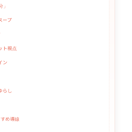
分」
スープ
す
ット視点
イン
ゆらし
すすめ導線