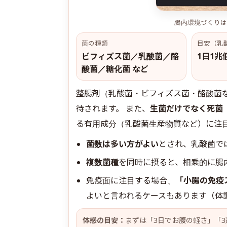
腸内環境づくりは
菌の種類
目安（乳
ビフィズス菌／乳酸菌／酪
1日1兆
酸菌／糖化菌 など
整腸剤（乳酸菌・ビフィズス菌・酪酸菌
待されます。 また、
生菌だけでなく死菌
る有用成分（乳酸菌生産物質など）に注
菌数は多い方がよい
とされ、乳酸菌で
複数菌種
を同時に摂ると、相乗的に腸
免疫面に注目する場合、
「小腸の免疫
よいと言われるケースもあります（体
体感の目安：
まずは「3日でお腹の軽さ」「