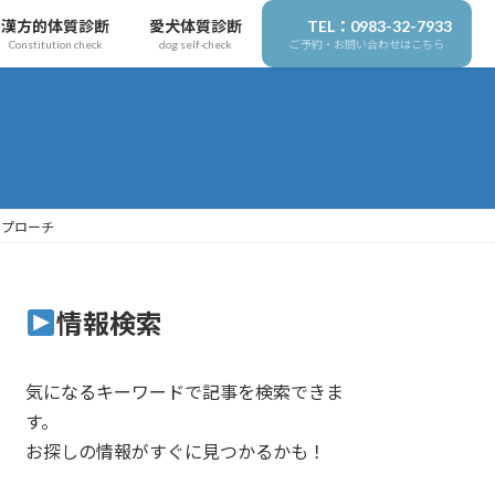
漢方的体質診断
愛犬体質診断
TEL：0983-32-7933
Constitution check
dog self-check
ご予約・お問い合わせはこちら
アプローチ
情報検索
気になるキーワードで記事を検索できま
す。
お探しの情報がすぐに見つかるかも！