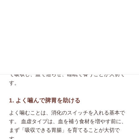
く、吸収できる腸を育てることも大切にしていま
す。
血虚タイプの養生法｜補い、吸収
し、巡らせることが基本
血虚タイプは、血の材料を補うだけでなく、胃腸
で吸収し、血で巡らせ、睡眠で養うことが大切で
す。
1. よく噛んで脾胃を助ける
よく噛むことは、消化のスイッチを入れる基本で
す。 血虚タイプは、血を補う食材を増やす前に、
まず「吸収できる胃腸」を育てることが大切で
す。