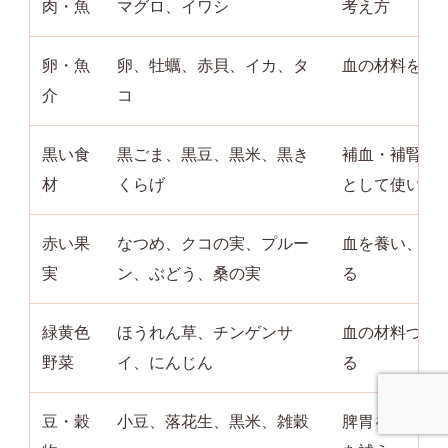
肉・魚
マグロ、イワシ
考え方
卵・魚
卵、牡蠣、赤貝、イカ、タ
血の材料を補
介
コ
黒い食
黒ごま、黒豆、黒米、黒き
補血・補腎の
材
くらげ
として使いや
赤い果
なつめ、クコの実、プルー
血を養い、心
実
ン、ぶどう、桑の実
る
緑黄色
ほうれん草、チンゲンサ
血の材料づく
野菜
イ、にんじん
る
豆・穀
小豆、落花生、黒米、雑穀
脾胃を支え、