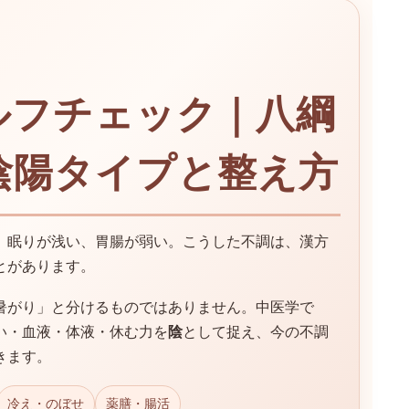
ルフチェック｜八綱
陰陽タイプと整え方
、眠りが浅い、胃腸が弱い。こうした不調は、漢方
とがあります。
暑がり」と分けるものではありません。中医学で
い・血液・体液・休む力を
陰
として捉え、今の不調
きます。
冷え・のぼせ
薬膳・腸活