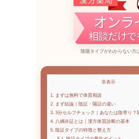
陰陽タイプがわからない方は
目次
[
非表示
]
1.
まずは無料で体質相談
2.
まず結論｜陰証・陽証の違い
3.
3分セルフチェック｜あなたは陰寄り？
4.
八綱弁証とは｜漢方体質診断の基本
5.
陰証タイプの特徴と整え方
5.1.
陰証タイプの養生ポイント