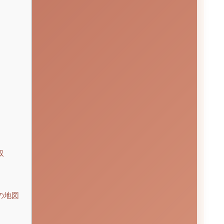
収
の地図