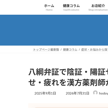
コ
ナ
ホーム
健康コラム
お店紹介
ン
ビ
Home
health-column
Shop introduction
テ
ゲ
ン
ー
ツ
シ
へ
ョ
ス
ン
キ
に
ッ
移
トップページ最新版
健康コラム
症状・お悩みから探
プ
動
八綱弁証で陰証・陽証
せ・疲れを漢方薬剤師
最
2025年9月1日
2026年7月31日
hodoy
終
更
新