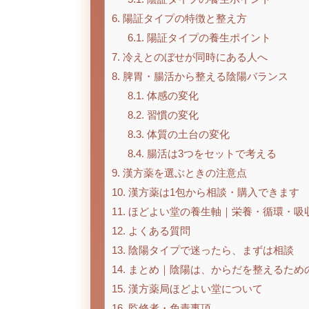
6.
陽証タイプの特徴と整え方
6.1.
陽証タイプの養生ポイント
7.
冷えとのぼせが同時にある人へ
8.
脾胃・腸活から整える陰陽バランス
8.1.
体感の変化
8.2.
習慣の変化
8.3.
体質の土台の変化
8.4.
腸活は3つをセットで考える
9.
漢方薬を選ぶときの注意点
10.
漢方薬は1包から相談・購入できます
11.
ほどよい堂の養生軸｜栄養・循環・吸
12.
よくある質問
13.
陰陽タイプで迷ったら、まずは相談
14.
まとめ｜陰陽は、からだを整えるため
15.
漢方薬局ほどよい堂について
16.
監修者・免責事項