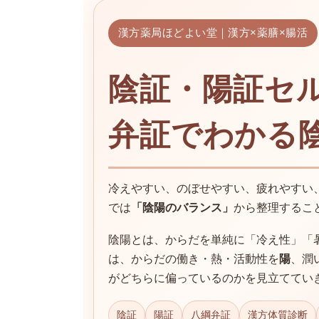
日
時
漢方薬局ほどよい堂｜漢方×薬膳×腸活
:
陰証・陽証セ
弁証でわかる
冷えやすい、のぼせやすい、疲れやすい
では
「陰陽のバランス」
から整理するこ
陰陽とは、からだを単純に「冷え性」「
は、からだの働き・熱・活動性を
陽
、潤
がどちらに偏っているのかを見立ててい
陰証
陽証
八綱弁証
漢方体質診断