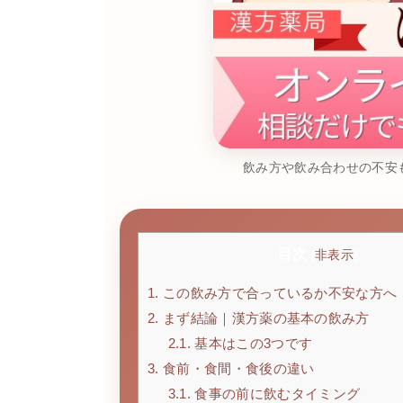
飲み方や飲み合わせの不安も
目次
[
非表示
]
1.
この飲み方で合っているか不安な方へ
2.
まず結論｜漢方薬の基本の飲み方
2.1.
基本はこの3つです
3.
食前・食間・食後の違い
3.1.
食事の前に飲むタイミング