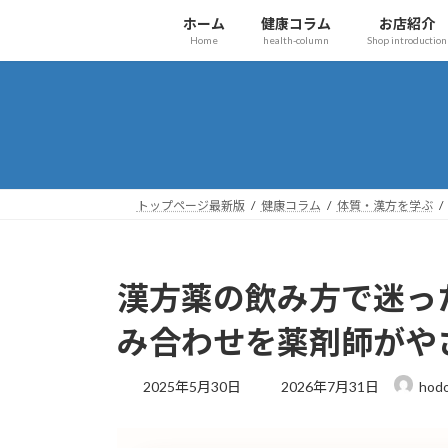
コ
ナ
ホーム
健康コラム
お店紹介
ン
ビ
Home
health-column
Shop introduction
テ
ゲ
ン
ー
ツ
シ
へ
ョ
ス
ン
キ
に
ッ
移
トップページ最新版
健康コラム
体質・漢方を学ぶ
プ
動
漢方薬の飲み方で迷っ
み合わせを薬剤師がや
最
2025年5月30日
2026年7月31日
hod
終
更
新