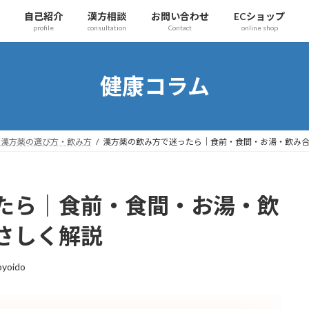
自己紹介
漢方相談
お問い合わせ
ECショップ
profile
consultation
Contact
online shop
健康コラム
漢方薬の選び方・飲み方
漢方薬の飲み方で迷ったら｜食前・食間・お湯・飲み
たら｜食前・食間・お湯・飲
さしく解説
oyoido