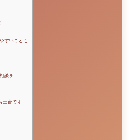
？
やすいことも
相談を
も土台です