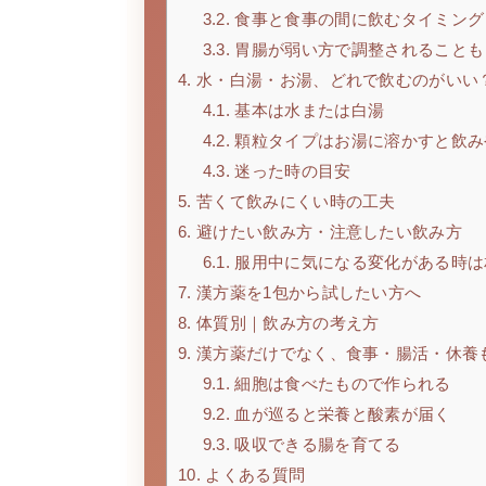
3.2.
食事と食事の間に飲むタイミング
3.3.
胃腸が弱い方で調整されることも
4.
水・白湯・お湯、どれで飲むのがいい
4.1.
基本は水または白湯
4.2.
顆粒タイプはお湯に溶かすと飲み
4.3.
迷った時の目安
5.
苦くて飲みにくい時の工夫
6.
避けたい飲み方・注意したい飲み方
6.1.
服用中に気になる変化がある時は
7.
漢方薬を1包から試したい方へ
8.
体質別｜飲み方の考え方
9.
漢方薬だけでなく、食事・腸活・休養
9.1.
細胞は食べたもので作られる
9.2.
血が巡ると栄養と酸素が届く
9.3.
吸収できる腸を育てる
10.
よくある質問