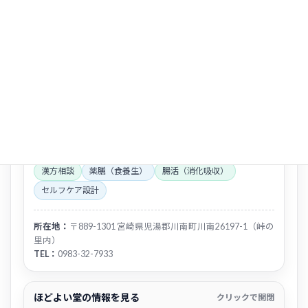
士／ペットフーディスト）
漢方薬局「ほどよい堂」代表
宮崎県川南町にて、
漢方 × 薬膳 × 腸活
のトリプルアプロ
ーチによる健康相談を行っています。 体質の言語化と、
日常で“続く整え方”をセットでご提案しています。
栄養
：細胞は“食べたものでしか作られない”
循環
：巡りが整うと、酸素・栄養が届きやすくなる
吸収（腸活）
：食べるだけでなく“吸収できる腸”を育
てる
漢方相談
薬膳（食養生）
腸活（消化吸収）
セルフケア設計
所在地：
〒889-1301 宮崎県児湯郡川南町川南26197-1（峠の
里内）
TEL：
0983-32-7933
ほどよい堂の情報を見る
クリックで開閉